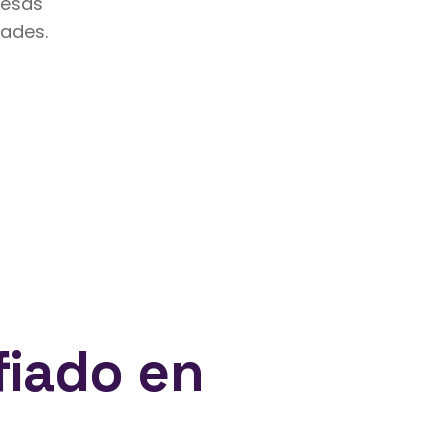
resas
dades.
fiado en