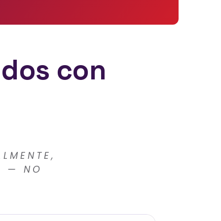
idos con
ALMENTE,
E — NO