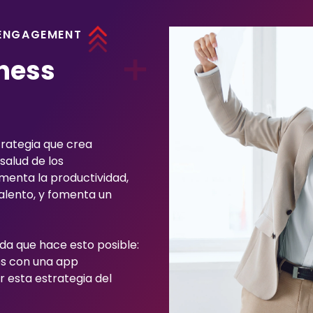
 ENGAGEMENT
lness
trategia que crea
salud de los
menta la productividad,
talento, y fomenta un
da que hace esto posible:
s con una app
r esta estrategia del