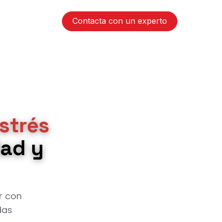
Contacta con un experto
strés
dad y
r con
das