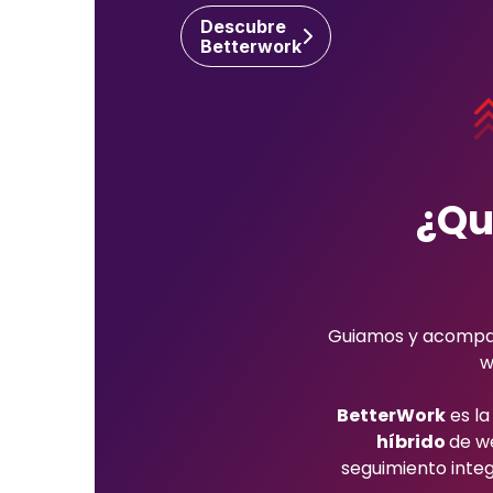
Descubre
Betterwork
¿Qu
Guiamos y acompañ
w
BetterWork
es la
híbrido
de w
seguimiento inte